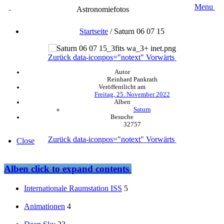
Menu
Astronomiefotos
Startseite
/
Saturn 06 07 15
Zurück
data-iconpos="notext"
Vorwärts
Autor
Reinhard Pankrath
Veröffentlicht am
Freitag, 25. November 2022
Alben
Saturn
Besuche
32757
Zurück
data-iconpos="notext"
Vorwärts
Close
Alben
click to expand contents
Internationale Raumstation ISS
5
Animationen
4