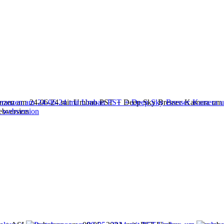
anzen am 24-06-24 mit Umbau PST + Deep Sky Bresser Kamera um
bversion