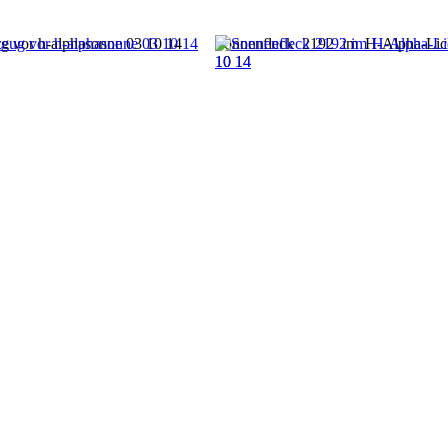
ug vor h-alphasonne 03 10 14
Sonnenfleck 2192 im H-Alpha-Li
10 14