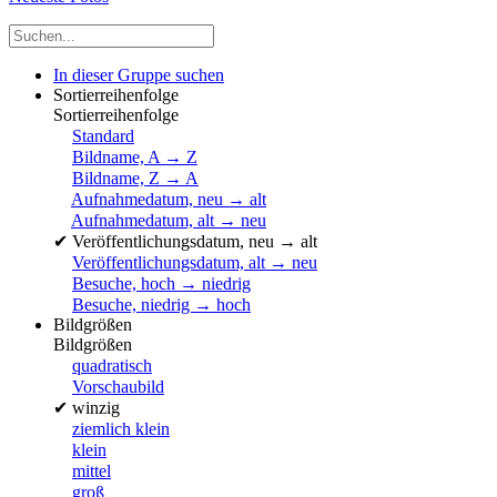
In dieser Gruppe suchen
Sortierreihenfolge
Sortierreihenfolge
Standard
Bildname, A → Z
Bildname, Z → A
Aufnahmedatum, neu → alt
Aufnahmedatum, alt → neu
✔
Veröffentlichungsdatum, neu → alt
Veröffentlichungsdatum, alt → neu
Besuche, hoch → niedrig
Besuche, niedrig → hoch
Bildgrößen
Bildgrößen
quadratisch
Vorschaubild
✔
winzig
ziemlich klein
klein
mittel
groß