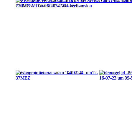
AR 13668 + AR 13664 um 13 03 MESZ mit OMC 140 delux
178MC am 09-05-2024 Webversion
Löwenprotuberanz am 14-03-24 um12-
Feuervogel - P
37MEZ
16-07-23 um 09