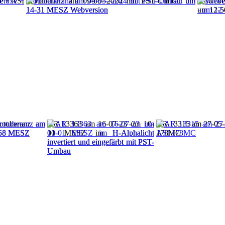
e + ASI
Protuberanz am 09-05--2024 mit PST-Umbau um
schwebe
14-31 MESZ Webversion
um 12-5
rotuberanz am
AR 13363 am 16-07-23 um 10-
AR 13315 am 27-05-
-58 MESZ
01 MESZ im H-Alphalicht
178MC
invertiert und eingefärbt mit PST-
Umbau