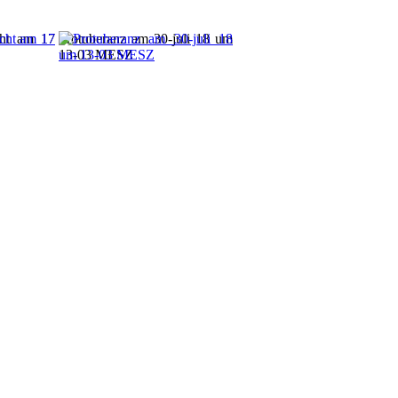
cht am 17
Protuberanz am 30-juli 18 um
13-03 MESZ