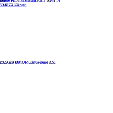
nde Protuberanz am - 2024 -03 -14 -
0 MEZ - Kopie
2023 mit OMC140deluxe und ASI