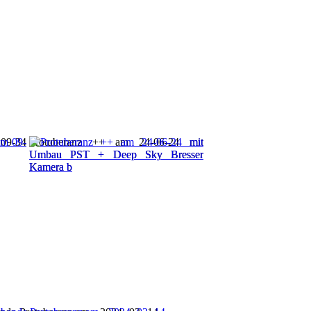
 09-34
Protuberanz ++ am 24-06-24 mit
Umbau PST + Deep Sky Bresser
Kamera b