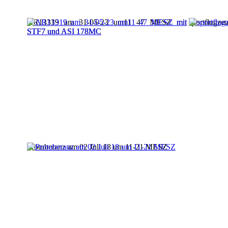
AR13319 am 31-05-23 um11 47 MESZ mit
sportflugze
STF7 und ASI 178MC
Protuberanz am 02 Juli 18 um 11-21 MESZ